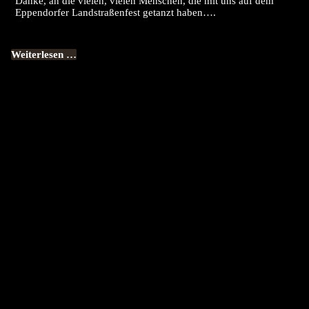
Danke, an die vielen, vielen Menschen, die mit uns auf dem
Eppendorfer Landstraßenfest getanzt haben….
Weiterlesen …