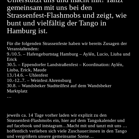
gemeinsam mit uns bei den
Strassenfest-Flashmobs und zeigt, wie
bunt und vielfältig der Tango in
Hamburg ist.
Für die folgenden Strassenfeste haben wir bereits Zusagen der
Veranstaltenden:
9./10.5. – Hafengeburtstag Hamburg – Aylén, Lucio, Liuba und
Erick
30.5. – Eppendorfer Landstraßenfest – Koordination: Aylén,
Liuba, Erick, Maude
13./14.6. – Uhlenfest
10.-12..7. – Weinfest Ahrensburg
30.8. – Wandsbeker Stadtteilfest auf dem Wandsbeker
Marktplatz
…
jeweils ca. 14 Tage vorher laden wir explizit zu den
Strassenfest-Flashmobs ein, hier auf dem Tangokalender und
auf facebook und intstagram…Macht mit und tanzt mit uns …
hoffentlich verlieben sich viele Zuschauer:innen in den Tango
und vergrößern unsere gemeinsame Szene…