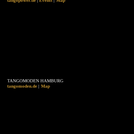
tangopower.de
|
|
Map
TANGOMODEN HAMBURG
tangomoden.de
|
Map