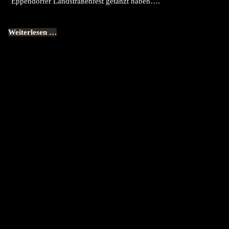
Eppendorfer Landstraßenfest getanzt haben….
Weiterlesen …