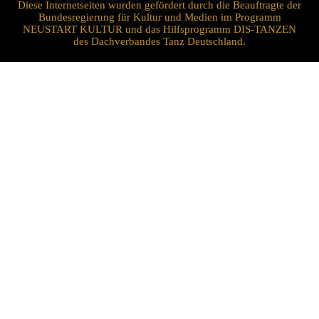
Diese Internetseiten wurden gefördert durch die Beauftragte der
Bundesregierung für Kultur und Medien im Programm
NEUSTART KULTUR und das Hilfsprogramm DIS-TANZEN
des Dachverbandes Tanz Deutschland.