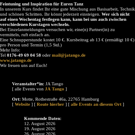
Feintuning und Inspiration für Euren Tanz
In unserem Kurs findet Ihr eine gute Mischung aus Basisarbeit, Technik
und schönen Schritten. Ihr könnt jederzeit einsteigen.
Wer sich nicht
auf einen Wochentag festlegen kann, kann bei uns auch zwischen
verschiedenen Kurstagen wechseln.
Bei Einzelanmeldungen versuchen wir, eine(n) Partner(in) zu
vermitteln, ruft einfach an.
Eine Schnupperstunde kostet 10 €. Kursbeitrag ab 13 € (ermäßigt 10 €)
pro Person und Termin (1,5 Std.)
Mehr Info:
Tel
0176-49 69 04 58
oder
mail@jatango.de
www.jatango.de
Wir freuen uns auf Euch!
Veranstalter*in:
JA Tango
[ alle Events von
]
Ort:
Motte, Rothestraße 46a, 22765 Hamburg
[
Website
] [
Route hierher
] [
alle Events an diesem Ort
]
Kommende Daten:
12. August 2026
19. August 2026
26. August 2026