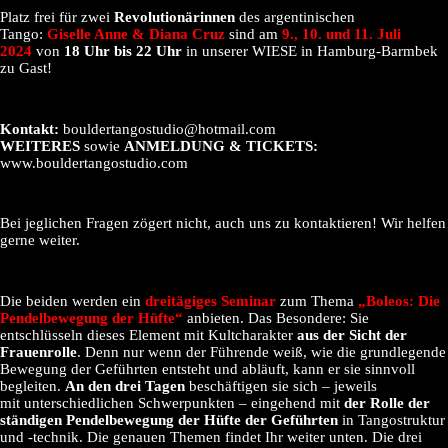
Platz frei für zwei
Revolutionärinnen
des argentinischen
Tango:
Giselle Anne & Diana Cruz
sind am
9., 10. und 11. Juli
2024
von
18 Uhr bis 22 Uhr
in unserer WIESE in Hamburg-Barmbek
zu Gast!
Kontakt:
bouldertangostudio@hotmail.com
WEITERES
sowie
ANMELDUNG & TICKETS:
www.bouldertangostudio.com
Bei jeglichen Fragen zögert nicht, auch uns zu kontaktieren! Wir helfen
gerne weiter.
Die beiden werden ein
dreitägiges Seminar
zum Thema
„Boleos: Die
Pendelbewegung der Hüfte“
anbieten. Das Besondere: Sie
entschlüsseln dieses Element mit Kultcharakter
aus der Sicht der
Frauenrolle
. Denn nur wenn der Führende weiß, wie die grundlegende
Bewegung der Geführten entsteht und abläuft, kann er sie sinnvoll
begleiten.
An den drei Tagen
beschäftigen sie sich – jeweils
mit unterschiedlichen Schwerpunkten – eingehend mit
der Rolle der
ständigen Pendelbewegung der Hüfte der Geführten
in Tangostruktur
und -technik. Die genauen Themen findet Ihr weiter unten. Die drei