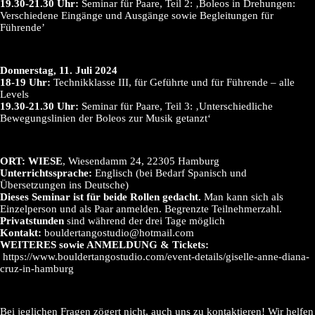
19.30-21.30 Uhr:
Seminar für Paare, Teil 2: ‚Boleos in Drehungen:
Verschiedene Eingänge und Ausgänge sowie Begleitungen für
Führende’
Donnerstag, 11. Juli 2024
18-19 Uhr:
Technikklasse III, für Geführte und für Führende – alle
Levels
19.30-21.30 Uhr:
Seminar für Paare, Teil 3: ‚Unterschiedliche
Bewegungslinien der Boleos zur Musik getanzt‘
ORT:
WIESE
, Wiesendamm 24, 22305 Hamburg
Unterrichtssprache:
Englisch (bei Bedarf Spanisch und
Übersetzungen ins Deutsche)
Dieses Seminar ist für beide Rollen gedacht.
Man kann sich als
Einzelperson und als Paar anmelden. Begrenzte Teilnehmerzahl.
Privatstunden
sind während der drei Tage möglich
Kontakt:
bouldertangostudio@hotmail.com
WEITERES sowie ANMELDUNG & Tickets:
https://www.bouldertangostudio.com/event-details/giselle-anne-diana-
cruz-in-hamburg
Bei jeglichen Fragen zögert nicht, auch uns zu kontaktieren! Wir helfen