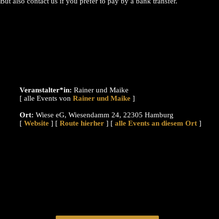
But also contact us if you prefer to pay by a bank transfer.
Veranstalter*in:
Rainer und Maike
[ alle Events von
]
Ort:
Wiese eG, Wiesendamm 24, 22305 Hamburg
[
Website
] [
Route hierher
] [
alle Events an diesem Ort
]