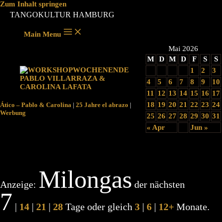
Zum Inhalt springen
TANGOKULTUR HAMBURG
Main Menu
Mai 2026
M
D
M
D
F
S
S
1
2
3
4
5
6
7
8
9
10
11
12
13
14
15
16
17
18
19
20
21
22
23
24
Ático – Pablo & Carolina
|
25 Jahre el abrazo
|
Werbung
25
26
27
28
29
30
31
« Apr
Jun »
Milongas
Anzeige:
der nächsten
7
|
14
|
21
|
28
Tage oder gleich
3
|
6
|
12+
Monate.