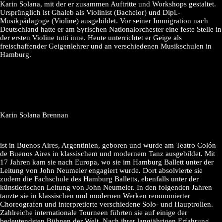
Karin Solana, mit der er zusammen Auftritte und Workshops gestaltet.
Ursprünglich ist Ghaleb als Violinist (Bachelor) und Dipl.-
Musikpädagoge (Violine) ausgebildet. Vor seiner Immigration nach
Deutschland hatte er am Syrischen Nationalorchester eine feste Stelle in
der ersten Violine tutti inne. Heute unterrichtet er Geige als
freischaffender Geigenlehrer und an verschiedenen Musikschulen in
Hamburg.
Karin Solana Brennan
ist in Buenos Aires, Argentinien, geboren und wurde am Teatro Colón
de Buenos Aires in klassischem und modernem Tanz ausgebildet. Mit
17 Jahren kam sie nach Europa, wo sie im Hamburg Ballett unter der
Leitung von John Neumeier engagiert wurde. Dort absolvierte sie
zudem die Fachschule des Hamburg Balletts, ebenfalls unter der
künstlerischen Leitung von John Neumeier. In den folgenden Jahren
tanzte sie in klassischen und modernen Werken renommierter
Choreografen und interpretierte verschiedene Solo- und Hauptrollen.
Zahlreiche internationale Tourneen führten sie auf einige der
bedeutendsten Bühnen der Welt. Nach ihrer langjährigen Erfahrung