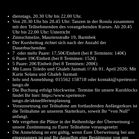
dienstags, 20.30 Uhr bis 22.00 Uhr.
Von 20.30 Uhr bis 20.45 Uhr: Tanzen in der Ronda zusammen
mit den Teilnehmenden des vorangehenden Kurses. Ab 20.45
Uhr bis 22.00 Uhr: Unterricht
Zinnschmelze, Maurienstraße 19, Barmbek
Der Kursbeitrag richtet sich nach der Anzahl der
Dauerbuchenden
7 oder mehr Paare: 17,50€/Einheit (bei 8 Terminen: 140€)
6 Paare 19€/Einheit (bei 8 Terminen: 152€)
5 Paare: 20€/Einheit (bei 8 Terminen: 200€)
Mit Laura Toledo und Ghaleb Jazmati /// Ab 01. April 2026: Mit
Karin Solana und Ghaleb Jazmati
Info und Anmeldung: 015562 158718 oder kontakt@xperience-
tango.de
Die Buchung erfolgt blockweise. Termine für unsere Kursblocks
findet Ihr hier: https://www.xperience-
tango.de/aktuellferienplanung
Voraussetzung zur Teilnahme am fortlaufenden Anfängerkurs ist
die Teilnahme an unserem Starterkurs, soweit Ihr “von Null”
anfangt.
Wir vergeben die Plätze in der Reihenfolge der Überweisung –
unsere Zustimmung zu Eurer Teilnahme vorausgesetzt
Die Anmeldung ist erst gültig, wenn Eure Überweisung bei uns
eingegangen ist und Ihr daraufhin eine Bestätigung von uns