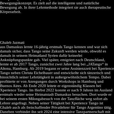
Bewegungskonzept. Es zielt auf die intelligente und natürliche
Bewegung ab. In ihrer Lehrmethode integriert sie auch therapeutische
Körperarbeit.
Ghaleb Jazmati
aus Damaskus lernte 16-jährig erstmals Tango kennen und war sich
damals sicher, dass Tango seine Zukunft werden würde, obwohl es
damals in seinem Heimatland Syrien dafür keinerlei
Anknüpfungspunkte gab. Viel später, emigriert nach Deutschland,
lernte er ab 2017 Tango, zunächst zwei Jahre lang bei „JATango“ in
Altona, Hamburg. Ab 2019 begann er seine Assistenzzeit bei Xperience
Tango neben Christa Eichelbauer und entwickelte sich tänzerisch und
hinsichtlich seiner Lehrtätigkeit in außergewöhnlichem Tempo. Dabei
profitierte er von Anregungen durch Workshops in Hamburg und
Buenos Aires. Ab Ende 2020 leitete er eigenständig Klassen bei
Xperience Tango. Im Herbst 2022 konnte er nach 9 Jahren im Ausland
erstmals wieder seine Heimatstadt Damaskus besuchen. Dort wurde er
bei seinem ersten Milongabesuch von der Tanzfläche weg sofort als
Lehrer angefragt. Neben seiner Tätigkeit bei Xperience Tango ist
Ghaleb auch als freischaffender Privatlehrer für Tango Argentino tätig.
Daneben verbindet ihn seit 2024 eine intensive Tanzpartnerschaft mit