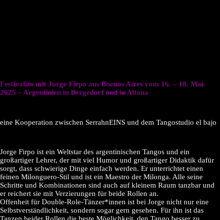
Festivalito mit Jorge Firpo aus Buenos Aires vom 16. – 18. Mai
2025 – Argentinien in Bergedorf und in Altona
eine Kooperation zwischen SerrahnEINS und dem Tangostudio el bajo
Jorge Firpo ist ein Weltstar des argentinischen Tangos und ein
großartiger Lehrer, der mit viel Humor und großartiger Didaktik dafür
sorgt, dass schwierige Dinge einfach werden. Er unterrichtet einen
feinen Milonguero-Stil und ist ein Maestro der Milonga. Alle seine
Schritte und Kombinationen sind auch auf kleinem Raum tanzbar und
er reichert sie mit Verzierungen für beide Rollen an.
Offenheit für Double-Role-Tänzer*innen ist bei Jorge nicht nur eine
Selbstverständlichkeit, sondern sogar gern gesehen. Für ihn ist das
Tanzen beider Rollen die beste Möglichkeit, den Tango besser zu