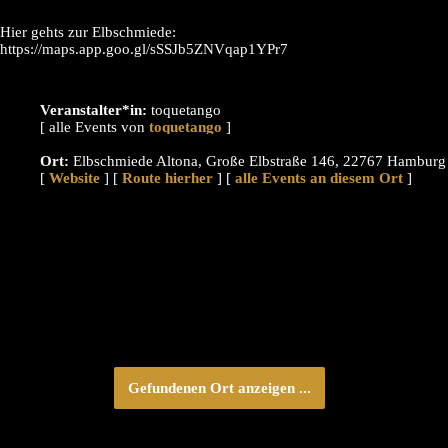
Hier gehts zur Elbschmiede:
https://maps.app.goo.gl/sSSJb5ZNVqap1YPr7
Veranstalter*in:
toquetango
[ alle Events von
]
Ort:
Elbschmiede Altona, Große Elbstraße 146, 22767 Hamburg
[
Website
] [
Route hierher
] [
alle Events an diesem Ort
]