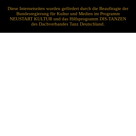
Diese Internetseiten wurden gefördert durch die Beauftragte der
Bundesregierung für Kultur und Medien im Programm
NEUSTART KULTUR und das Hilfsprogramm DIS-TANZEN
des Dachverbandes Tanz Deutschland.