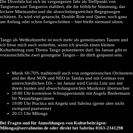
Die Divertida hat sich im vergangenen Jahr als Treffpunkt von
Tangueras und Tangueros etabliert, die die fröhliche Stimmung, das
lockere Miteinander und die abwechslungsreichen Begegnungen
schätzen. Es wird viel getauscht, Double Role und Queer, noch ganz
am Anfang oder schon fortgeschritten – hier bleibt niemand sitzen.
Tango als Weltkulturerbe ist noch mehr als gemeinsames Tanzen und
ich freue mich auch weiterhin, wenn ich jeweils einen kleinen
Kulturbeitrag zum Thema Tango präsentieren darf. Im Januar gibt es
voraussichtliche zwei gesungene Tangos – ihr dürft gespannt sein.
Musik 60-70% traditionell auch von zeitgenössischen Orchestern
und der Rest NON und NEO in Tandas und mit Cortinas von
unterschiedlichen DJs – im Januar wird Carola Lutz uns mit
ihrem bunten und abwechslungsreichen Musikmix überraschen
18:00 Uhr kostenlose Schnupperstunde mit Angela Biedermann
für Neuanfänger:innen
19:00 Uhr Practica mit Angela und Sabrina (gerne aber nicht
zwingend paarweise)
20:15 Uhr Milonga
Bei Fragen und für Anmeldungen von Kulturbeiträgen:
Milonga@serrahneins.de oder direkt bei Sabrina 0163-2341298