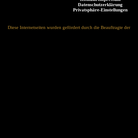
Datenschutzerklärung
Privatsphäre-Einstellungen
Diese Internetseiten wurden gefördert durch die Beauftragte der
Bundesregierung für Kultur und Medien im Programm
NEUSTART KULTUR und das Hilfsprogramm DIS-TANZEN
des Dachverbandes Tanz Deutschland.