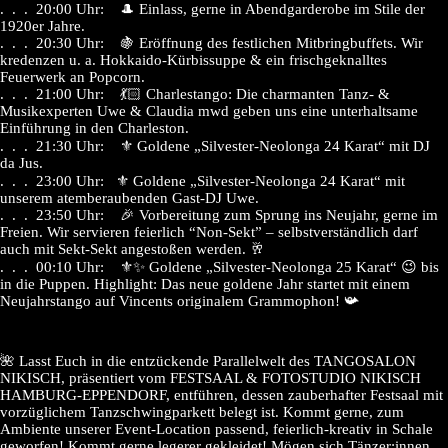
. . . 20:00 Uhr: 🎩 Einlass, gerne in Abendgarderobe im Stile der
1920er Jahre.
. . . 20:30 Uhr: 🍇 Eröffnung des festlichen Mitbringbuffets. Wir
kredenzen u. a. Hokkaido-Kürbissuppe & ein frischgeknalltes
Feuerwerk an Popcorn.
. . . 21:00 Uhr: 💃🏻 Charlestango: Die charmanten Tanz- &
Musikexperten Uwe & Claudia mwd geben uns eine unterhaltsame
Einführung in den Charleston.
. . . 21:30 Uhr: ⚜️ Goldene „Silvester-Neolonga 24 Karat“ mit DJ
da Jus.
. . . 23:00 Uhr: ⚜️ Goldene „Silvester-Neolonga 24 Karat“ mit
unserem atemberaubenden Gast-DJ Uwe.
. . . 23:50 Uhr: 🎉 Vorbereitung zum Sprung ins Neujahr, gerne im
Freien. Wir servieren feierlich “Non-Sekt” – selbstverständlich darf
auch mit Sekt-Sekt angestoßen werden. 🥂
. . . 00:10 Uhr: ⚜️✨ Goldene „Silvester-Neolonga 25 Karat“ 😉 bis
in die Puppen. Highlight: Das neue goldene Jahr startet mit einem
Neujahrstango auf Vincents originalem Grammophon! 📯
🌺 Lasst Euch in die entzückende Parallelwelt des TANGOSALON
NIKISCH, präsentiert vom FESTSAAL & FOTOSTUDIO NIKISCH
HAMBURG-EPPENDORF, entführen, dessen zauberhafter Festsaal mit
vorzüglichem Tanzschwingparkett belegt ist. Kommt gerne, zum
Ambiente unserer Event-Location passend, feierlich-kreativ in Schale
geworfen! Kommt gerne legerer gekleidet! Mögen sich Tänzer:innen