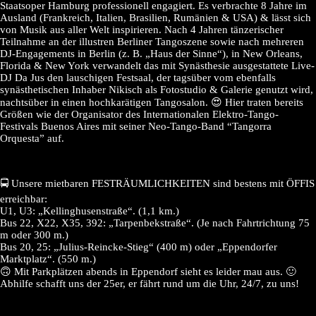
Staatsoper Hamburg professionell engagiert. Es verbrachte 8 Jahre im
Ausland (Frankreich, Italien, Brasilien, Rumänien & USA) & lässt sich
von Musik aus aller Welt inspirieren. Nach 4 Jahren tänzerischer
Teilnahme an der illustren Berliner Tangoszene sowie nach mehreren
DJ-Engagements in Berlin (z. B. „Haus der Sinne“), in New Orleans,
Florida & New York verwandelt das mit Synästhesie ausgestattete Live-
DJ Da Jus den lauschigen Festsaal, der tagsüber vom ebenfalls
synästhetischen Inhaber Nikisch als Fotostudio & Galerie genutzt wird,
nachtsüber in einen hochkarätigen Tangosalon. 😍 Hier traten bereits
Größen wie der Organisator des Internationalen Elektro-Tango-
Festivals Buenos Aires mit seiner Neo-Tango-Band “Tangorra
Orquesta” auf.
🚍 Unsere mietbaren FESTRÄUMLICHKEITEN sind bestens mit ÖFFIS
erreichbar:
U1, U3: „Kellinghusenstraße“. (1,1 km.)
Bus 22, X22, X35, 392: „Tarpenbekstraße“. (Je nach Fahrtrichtung 75
m oder 300 m.)
Bus 20, 25: „Julius-Reincke-Stieg“ (400 m) oder „Eppendorfer
Marktplatz“. (550 m.)
🙃 Mit Parkplätzen abends in Eppendorf sieht es leider mau aus. 🙂
Abhilfe schafft uns der 25er, er fährt rund um die Uhr, 24/7, zu uns!