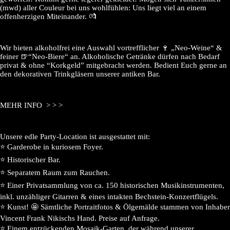
(mwd) aller Couleur bei uns wohlfühlen: Uns liegt viel an einem
offenherzigen Miteinander. 💏
Wir bieten alkoholfrei eine Auswahl vortrefflicher 🍷 „Neo-Weine“ &
feiner 🍺“Neo-Biere“ an. Alkoholische Getränke dürfen nach Bedarf
privat & ohne “Korkgeld” mitgebracht werden. Bedient Euch gerne an
den dekorativen Trinkgläsern unserer antiken Bar.
MEHR INFO > > >
Unsere edle Party-Location ist ausgestattet mit:
⭐️ Garderobe in kuriosem Foyer.
⭐️ Historischer Bar.
⭐️ Separatem Raum zum Rauchen.
⭐️ Einer Privatsammlung von ca. 150 historischen Musikinstrumenten,
inkl. unzähliger Gitarren & eines intakten Bechstein-Konzertflügels.
⭐️ Kunst! 🤩 Sämtliche Portraitfotos & Ölgemälde stammen von Inhaber
Vincent Frank Nikischs Hand. Preise auf Anfrage.
⭐️ Einem entzückenden Mosaik-Garten, der während unserer