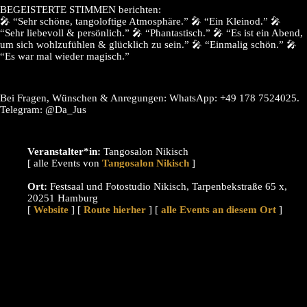
BEGEISTERTE STIMMEN berichten:
🎤 “Sehr schöne, tangoloftige Atmosphäre.” 🎤 “Ein Kleinod.” 🎤
“Sehr liebevoll & persönlich.” 🎤 “Phantastisch.” 🎤 “Es ist ein Abend,
um sich wohlzufühlen & glücklich zu sein.” 🎤 “Einmalig schön.” 🎤
“Es war mal wieder magisch.”
Bei Fragen, Wünschen & Anregungen: WhatsApp: +49 178 7524025.
Telegram: @Da_Jus
Veranstalter*in:
Tangosalon Nikisch
[ alle Events von
]
Ort:
Festsaal und Fotostudio Nikisch, Tarpenbekstraße 65 x,
20251 Hamburg
[
Website
] [
Route hierher
] [
alle Events an diesem Ort
]