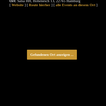
Ort:
Salsa HH, Hohenesch 13, 22765 Hamburg
[
Website
] [
Route hierher
] [
alle Events an diesem Ort
]