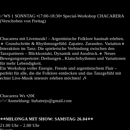
✅WS 1 SONNTAG •17:00-18:30• Special-Workshop CHACARERA
(Verschoben von Freitag)
Chacarera mit Livemusik! – Argentinische Folklore hautnah erleben.
🔹 Grundschritte & Rhythmusgefühl: Zapateo. Zarandeo. Variation🔹
Interaktion im Tanz: Die spielerische Verbindung zwischen den
Tanzpartnern – Blickkontakt, Dynamik und Ausdruck.🔹 Neues
Bewegungsrepertoire: Drehungen , Klatschrhythmen und Variationen
für mehr Lebendigkeit.
Ein Workshop voller Energie, Freude und argentinischem Flair –
perfekt für alle, die die Folklore entdecken und das Tanzgefühl mit
echter Live-Musik intensiv erleben möchten! 🎶
Chacarera Ws •20€
✅✅Anmeldung: liubatrejo@gmail.com
⭐️⭐️MILONGA MIT SHOW: SAMSTAG 26.04⭐️⭐️
21.00 Uhr – 2.00 Uhr