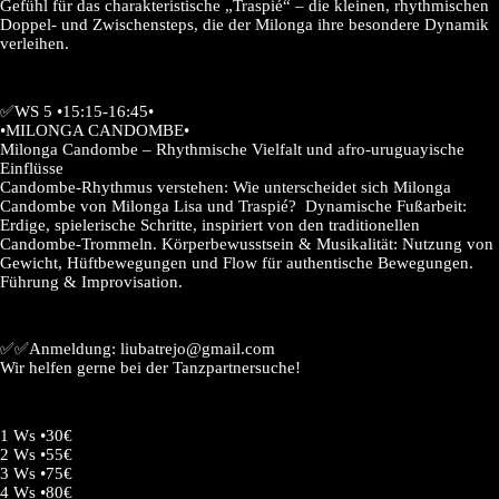
Gefühl für das charakteristische „Traspié“ – die kleinen, rhythmischen
Doppel- und Zwischensteps, die der Milonga ihre besondere Dynamik
verleihen.
✅WS 5 •15:15-16:45•
•MILONGA CANDOMBE•
Milonga Candombe – Rhythmische Vielfalt und afro-uruguayische
Einflüsse
Candombe-Rhythmus verstehen: Wie unterscheidet sich Milonga
Candombe von Milonga Lisa und Traspié? Dynamische Fußarbeit:
Erdige, spielerische Schritte, inspiriert von den traditionellen
Candombe-Trommeln. Körperbewusstsein & Musikalität: Nutzung von
Gewicht, Hüftbewegungen und Flow für authentische Bewegungen.
Führung & Improvisation.
✅✅Anmeldung: liubatrejo@gmail.com
Wir helfen gerne bei der Tanzpartnersuche!
1 Ws •30€
2 Ws •55€
3 Ws •75€
4 Ws •80€