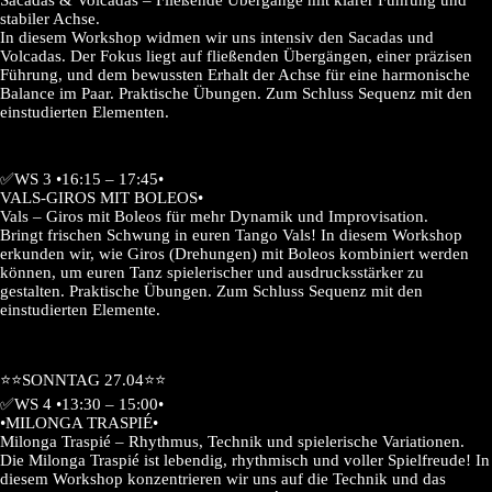
Sacadas & Volcadas – Fließende Übergänge mit klarer Führung und
stabiler Achse.
In diesem Workshop widmen wir uns intensiv den Sacadas und
Volcadas. Der Fokus liegt auf fließenden Übergängen, einer präzisen
Führung, und dem bewussten Erhalt der Achse für eine harmonische
Balance im Paar. Praktische Übungen. Zum Schluss Sequenz mit den
einstudierten Elementen.
✅WS 3 •16:15 – 17:45•
VALS-GIROS MIT BOLEOS•
Vals – Giros mit Boleos für mehr Dynamik und Improvisation.
Bringt frischen Schwung in euren Tango Vals! In diesem Workshop
erkunden wir, wie Giros (Drehungen) mit Boleos kombiniert werden
können, um euren Tanz spielerischer und ausdrucksstärker zu
gestalten. Praktische Übungen. Zum Schluss Sequenz mit den
einstudierten Elemente.
⭐️⭐️SONNTAG 27.04⭐️⭐️
✅WS 4 •13:30 – 15:00•
•MILONGA TRASPIÉ•
Milonga Traspié – Rhythmus, Technik und spielerische Variationen.
Die Milonga Traspié ist lebendig, rhythmisch und voller Spielfreude! In
diesem Workshop konzentrieren wir uns auf die Technik und das