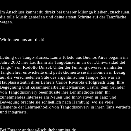
Im Anschluss kannst du direkt bei unserer Milonga bleiben, zuschauen,
die tolle Musik genießen und deine ersten Schritte auf der Tanzfläche
wagen.
Wir freuen uns auf dich!
Leitung des Tango-Kurses: Laura Toledo aus Buenos Aires begann im
Jahre 2002 ihre Laufbahn als Tangotänzerin an der „Universidad del
Tango“ von Rodolfo Dinzel. Unter der Führung diverser namhafter
Tangolehrer entwickelte und perfektionierte sie ihr Können in Bezug
auf die verschiedenen Stile des argentinischen Tangos. Sie war als
Hauptassistentin ihres Lehrers Carlos Rivarola erfolgreich tätig. Ihre
Begegnung und Zusammenarbeit mit Mauricio Castro, dem Gründer
von Tangodiscovery beeinflusste ihre Lehrmethode sehr. Ihr
zunehmendes Interesse am Neuen und Innovativen in Tanz und
Bewegung brachte sie schließlich nach Hamburg, wo sie viele
Elemente der Lehrmethodik von Tangodiscovery in ihren Tanz vertiefte
und integrierte.
Bei Fragen: andreas@schultehemming.de