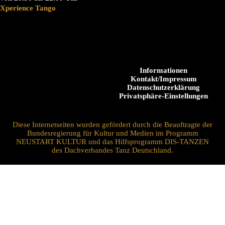
Xperience Tango
Informationen
Kontakt/Impressum
Datenschutzerklärung
Privatsphäre-Einstellungen
Diese Internetseiten wurden gefördert durch die Beauftragte der
Bundesregierung für Kultur und Medien im Programm
NEUSTART KULTUR und das Hilfsprogramm DIS-TANZEN
des Dachverbandes Tanz Deutschland.