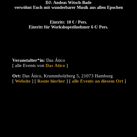
DJ: Andeas Witsch-Bade
verwöhnt Euch mit wunderbarer Musik aus allen Epochen
Eintritt: 10 € / Pers.
Eintritt für Workshopteilnehmer 6 €/ Pers.
Veranstalter*in:
Das Ático
[ alle Events von
]
Ort:
Das Ático, Krummholzberg 5, 21073 Hamburg
[
Website
] [
Route hierher
] [
alle Events an diesem Ort
]