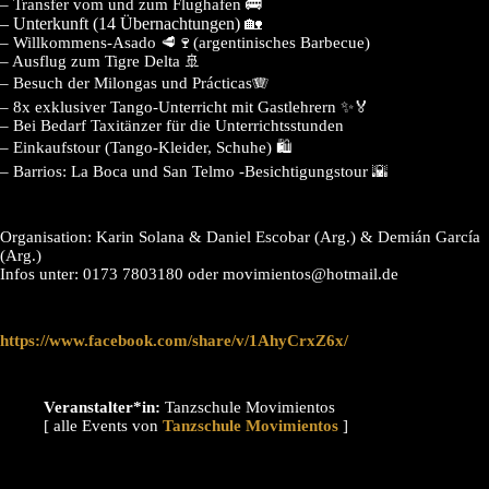
– Transfer vom und zum Flughafen 🚌
– Unterkunft (14 Übernachtungen) 🏡
– Willkommens-Asado 🥩🍷(argentinisches Barbecue)
– Ausflug zum Tigre Delta 🚢
– Besuch der Milongas und Prácticas🪗
– 8x exklusiver Tango-Unterricht mit Gastlehrern ✨🏅
– Bei Bedarf Taxitänzer für die Unterrichtsstunden
– Einkaufstour (Tango-Kleider, Schuhe) 🛍
– Barrios: La Boca und San Telmo -Besichtigungstour 🌇
Organisation: Karin Solana & Daniel Escobar (Arg.) & Demián García
(Arg.)
Infos unter: 0173 7803180 oder movimientos@hotmail.de
https://www.facebook.com/share/v/1AhyCrxZ6x/
Veranstalter*in:
Tanzschule Movimientos
[ alle Events von
]