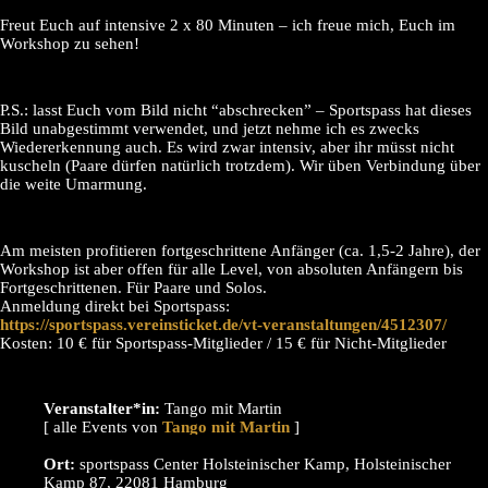
Freut Euch auf intensive 2 x 80 Minuten – ich freue mich, Euch im
Workshop zu sehen!
P.S.: lasst Euch vom Bild nicht “abschrecken” – Sportspass hat dieses
Bild unabgestimmt verwendet, und jetzt nehme ich es zwecks
Wiedererkennung auch. Es wird zwar intensiv, aber ihr müsst nicht
kuscheln (Paare dürfen natürlich trotzdem). Wir üben Verbindung über
die weite Umarmung.
Am meisten profitieren fortgeschrittene Anfänger (ca. 1,5-2 Jahre), der
Workshop ist aber offen für alle Level, von absoluten Anfängern bis
Fortgeschrittenen. Für Paare und Solos.
Anmeldung direkt bei Sportspass:
https://sportspass.vereinsticket.de/vt-veranstaltungen/4512307/
Kosten: 10 € für Sportspass-Mitglieder / 15 € für Nicht-Mitglieder
Veranstalter*in:
Tango mit Martin
[ alle Events von
]
Ort:
sportspass Center Holsteinischer Kamp, Holsteinischer
Kamp 87, 22081 Hamburg