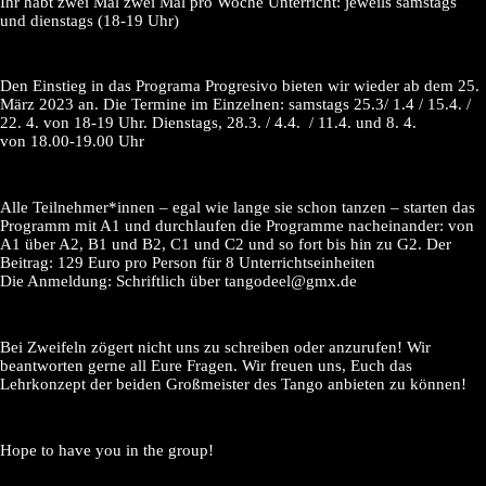
Ihr habt zwei Mal zwei Mal pro Woche Unterricht: jeweils samstags
und dienstags (18-19 Uhr)
Den Einstieg in das Programa Progresivo bieten wir wieder ab dem 25.
März 2023 an. Die Termine im Einzelnen: samstags 25.3/ 1.4 / 15.4. /
22. 4. von 18-19 Uhr. Dienstags, 28.3. / 4.4. / 11.4. und 8. 4.
von 18.00-19.00 Uhr
Alle Teilnehmer*innen – egal wie lange sie schon tanzen – starten das
Programm mit A1 und durchlaufen die Programme nacheinander: von
A1 über A2, B1 und B2, C1 und C2 und so fort bis hin zu G2. Der
Beitrag: 129 Euro pro Person für 8 Unterrichtseinheiten
Die Anmeldung: Schriftlich über tangodeel@gmx.de
Bei Zweifeln zögert nicht uns zu schreiben oder anzurufen! Wir
beantworten gerne all Eure Fragen. Wir freuen uns, Euch das
Lehrkonzept der beiden Großmeister des Tango anbieten zu können!
Hope to have you in the group!