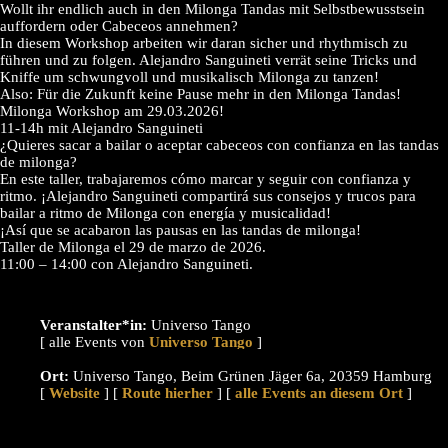
Wollt ihr endlich auch in den Milonga Tandas mit Selbstbewusstsein
auffordern oder Cabeceos annehmen?
In diesem Workshop arbeiten wir daran sicher und rhythmisch zu
führen und zu folgen. Alejandro Sanguineti verrät seine Tricks und
Kniffe um schwungvoll und musikalisch Milonga zu tanzen!
Also: Für die Zukunft keine Pause mehr in den Milonga Tandas!
Milonga Workshop am 29.03.2026!
11-14h mit Alejandro Sanguineti
¿Quieres sacar a bailar o aceptar cabeceos con confianza en las tandas
de milonga?
En este taller, trabajaremos cómo marcar y seguir con confianza y
ritmo. ¡Alejandro Sanguineti compartirá sus consejos y trucos para
bailar a ritmo de Milonga con energía y musicalidad!
¡Así que se acabaron las pausas en las tandas de milonga!
Taller de Milonga el 29 de marzo de 2026.
11:00 – 14:00 con Alejandro Sanguineti.
Veranstalter*in:
Universo Tango
[ alle Events von
]
Ort:
Universo Tango, Beim Grünen Jäger 6a, 20359 Hamburg
[
Website
] [
Route hierher
] [
alle Events an diesem Ort
]