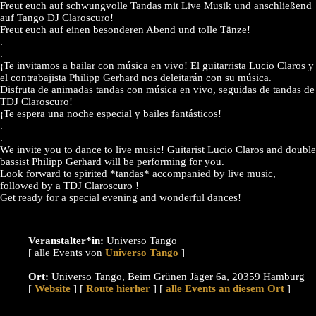
Freut euch auf schwungvolle Tandas mit Live Musik und anschließend
auf Tango DJ Claroscuro!
Freut euch auf einen besonderen Abend und tolle Tänze!
.
.
¡Te invitamos a bailar con música en vivo! El guitarrista Lucio Claros y
el contrabajista Philipp Gerhard nos deleitarán con su música.
Disfruta de animadas tandas con música en vivo, seguidas de tandas de
TDJ Claroscuro!
¡Te espera una noche especial y bailes fantásticos!
.
.
We invite you to dance to live music! Guitarist Lucio Claros and double
bassist Philipp Gerhard will be performing for you.
Look forward to spirited *tandas* accompanied by live music,
followed by a TDJ Claroscuro !
Get ready for a special evening and wonderful dances!
Veranstalter*in:
Universo Tango
[ alle Events von
]
Ort:
Universo Tango, Beim Grünen Jäger 6a, 20359 Hamburg
[
Website
] [
Route hierher
] [
alle Events an diesem Ort
]