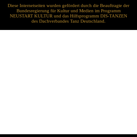
Diese Internetseiten wurden gefördert durch die Beauftragte der
Bundesregierung für Kultur und Medien im Programm
NEUSTART KULTUR und das Hilfsprogramm DIS-TANZEN
des Dachverbandes Tanz Deutschland.