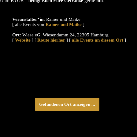
Und: BYOB –
bringt Euch Eure Getränke
gerne
mit
!
Veranstalter*in:
Rainer und Maike
[ alle Events von
]
Ort:
Wiese eG, Wiesendamm 24, 22305 Hamburg
[
Website
] [
Route hierher
] [
alle Events an diesem Ort
]