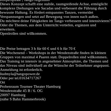
Dieses Konzept schafft eine stabile, raumgreifende Achse, ermöglicht
komplexe Drehungen wie Sacadas und verbessert die Führung durch
bewusste Haltung. Es fördert entspanntes Tanzen, vermeidet
Verspannungen und setzt auf Bewegung von innen nach außen.
Du möchtest deine Fähigkeiten im Tango verbessern und intensivieren?
Oder die Themen, aus dem Unterricht vertiefen, ergänzen und
erweitern.
Openlrollen sind willkommen.
Die Preise betragen 3 h für 60 € und 6 h für 70 €
Die Wochenend – Workshops in der Wendenstraße finden in kleinen
Gruppen von maximal 4 Paaren statt. Doppelrollen sind willkommen.
Das Training ist intensiv in angenehmer Atmosphäre, die Themen und
das Niveau sind individuell an die Wünsche der Teilnehmer angepasst.
Anmeldung ist erforderlich.
liudmyla@tangopower.de
Oder per tel.01634717267
​Ort
Probenraum Tournee Theater Hamburg
Wendenstraße 45 B / 6. OG
20097 Hamburg
(nähe S Bahn Hammerbrook)