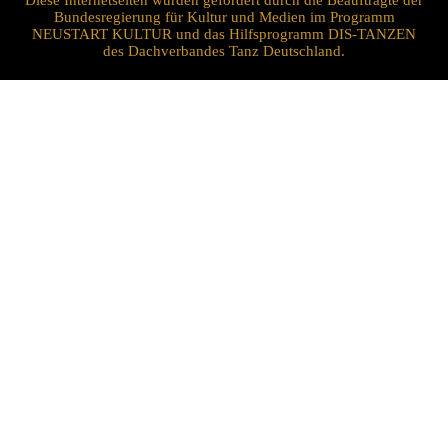
Diese Internetseiten wurden gefördert durch die Beauftragte der
Bundesregierung für Kultur und Medien im Programm
NEUSTART KULTUR und das Hilfsprogramm DIS-TANZEN
des Dachverbandes Tanz Deutschland.