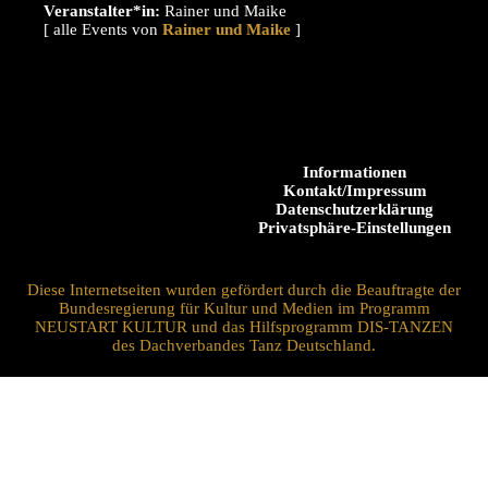
Veranstalter*in:
Rainer und Maike
[ alle Events von
]
Informationen
Kontakt/Impressum
Datenschutzerklärung
Privatsphäre-Einstellungen
Diese Internetseiten wurden gefördert durch die Beauftragte der
Bundesregierung für Kultur und Medien im Programm
NEUSTART KULTUR und das Hilfsprogramm DIS-TANZEN
des Dachverbandes Tanz Deutschland.