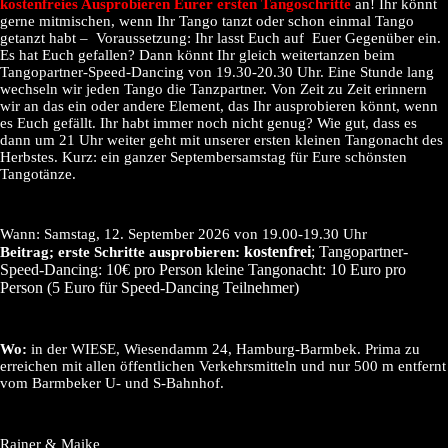
kostenfreies Ausprobieren Eurer ersten Tangoschritte
an! Ihr könnt
gerne mitmischen, wenn Ihr Tango tanzt oder schon einmal Tango
getanzt habt – Voraussetzung: Ihr lasst Euch auf Euer Gegenüber ein.
Es hat Euch gefallen? Dann könnt Ihr gleich weitertanzen beim
Tangopartner-Speed-Dancing von 19.30-20.30 Uhr. Eine Stunde lang
wechseln wir jeden Tango die Tanzpartner. Von Zeit zu Zeit erinnern
wir an das ein oder andere Element, das Ihr ausprobieren könnt, wenn
es Euch gefällt. Ihr habt immer noch nicht genug? Wie gut, dass es
dann um 21 Uhr weiter geht mit unserer ersten kleinen Tangonacht des
Herbstes. Kurz: ein ganzer Septembersamstag für Eure schönsten
Tangotänze.
Wann: Samstag, 12. September 2026 von 19.00-19.30 Uhr
kostenfrei
; Tangopartner-
Beitrag; erste Schritte ausprobieren:
Speed-Dancing: 10€ pro Person
kleine Tangonacht: 10
Euro pro
Person (5 Euro für Speed-Dancing Teilnehmer)
Wo:
in der WIESE, Wiesendamm 24, Hamburg-Barmbek. Prima zu
erreichen mit allen öffentlichen Verkehrsmitteln und nur 500 m entfernt
vom Barmbeker U- und S-Bahnhof.
Rainer & Maike